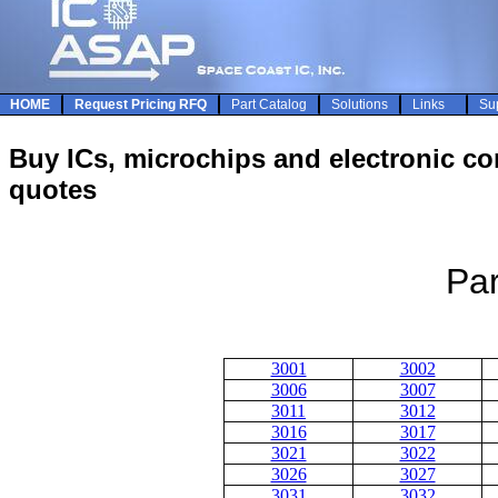
HOME
Request Pricing RFQ
Part Catalog
Solutions
Links
Su
Buy ICs, microchips and electronic com
quotes
Par
3001
3002
3006
3007
3011
3012
3016
3017
3021
3022
3026
3027
3031
3032