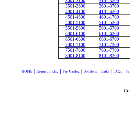
3001-3100
3101-3200
3501-3600
3601-3700
4001-4100
4101-4200
4501-4600
4601-1700
5001-5100
5101-5200
5501-5600
5601-5700
6001-6100
6101-6200
6501-6600
6601-6700
7001-7100
7101-7200
7501-7600
7601-7700
8001-8100
8101-8200
HOME
│
Request Pricing
│
Part Catalog
│
Solutions
│
Links
│
FAQs
│
Pr
Cop