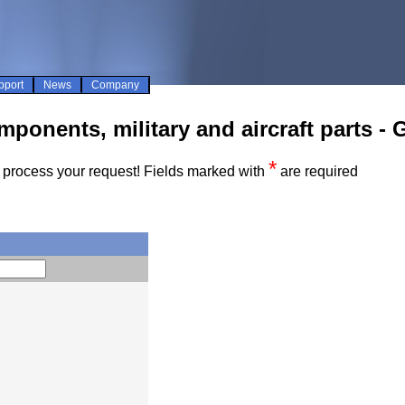
pport
News
Company
ponents, military and aircraft parts - 
*
to process your request! Fields marked with
are required