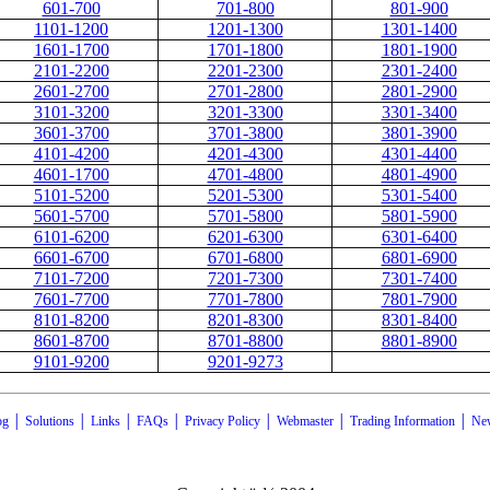
601-700
701-800
801-900
1101-1200
1201-1300
1301-1400
1601-1700
1701-1800
1801-1900
2101-2200
2201-2300
2301-2400
2601-2700
2701-2800
2801-2900
3101-3200
3201-3300
3301-3400
3601-3700
3701-3800
3801-3900
4101-4200
4201-4300
4301-4400
4601-1700
4701-4800
4801-4900
5101-5200
5201-5300
5301-5400
5601-5700
5701-5800
5801-5900
6101-6200
6201-6300
6301-6400
6601-6700
6701-6800
6801-6900
7101-7200
7201-7300
7301-7400
7601-7700
7701-7800
7801-7900
8101-8200
8201-8300
8301-8400
8601-8700
8701-8800
8801-8900
9101-9200
9201-9273
og
│
Solutions
│
Links
│
FAQs
│
Privacy Policy
│
Webmaster
│
Trading Information
│
Ne