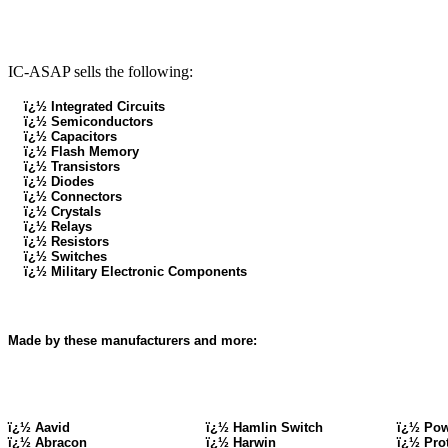
IC-ASAP sells the following:
ï¿½ Integrated Circuits
ï¿½ Semiconductors
ï¿½ Capacitors
ï¿½ Flash Memory
ï¿½ Transistors
ï¿½ Diodes
ï¿½ Connectors
ï¿½ Crystals
ï¿½ Relays
ï¿½ Resistors
ï¿½ Switches
ï¿½ Military Electronic Components
Made by these manufacturers and more:
ï¿½ Aavid
ï¿½ Hamlin Switch
ï¿½ Pow
ï¿½ Abracon
ï¿½ Harwin
ï¿½ Pro