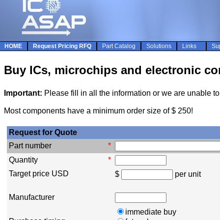
HOME
Request Pricing RFQ
Part Catalog
Solutions
Links
Su
Buy ICs, microchips and electronic com
Important:
Please fill in all the information or we are unable 
Most components have a minimum order size of $ 250!
Request for Quote
Part number
*
Quantity
*
Target price USD
$
per unit
Manufacturer
immediate buy