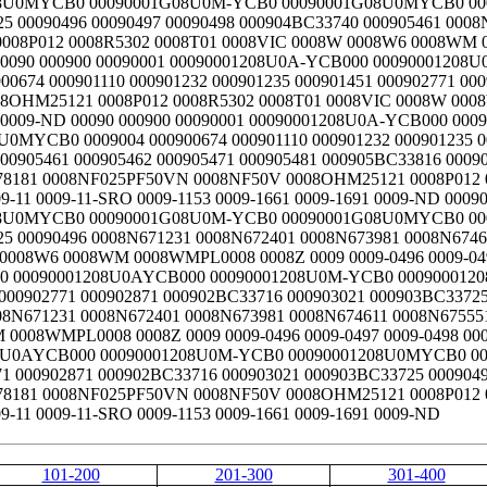
101-200
201-300
301-400