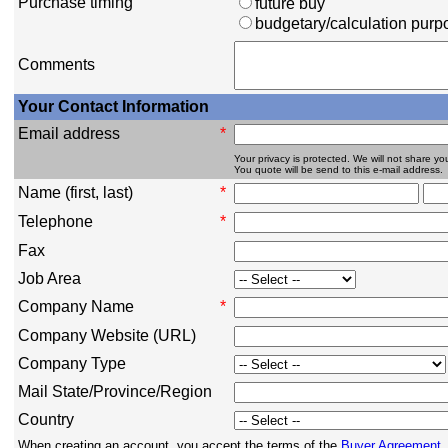
Purchase timing
future buy
budgetary/calculation purp
Comments
Your Contact Information
Email address
*
Your privacy is protected. We will not share you
You quote will be send to this e-mail address.
Name (first, last)
*
Telephone
*
Fax
Job Area
Company Name
*
Company Website (URL)
Company Type
Mail State/Province/Region
Country
When creating an account, you accept the terms of the
Buyer Agreement