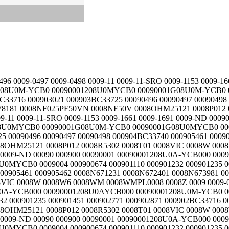
09-11-SRO 0009-1153 0009-1661 0009-1691 0009-ND 00090 000900 00090001 00090001208U0A-YCB000 00090001208U0AYCB000 00090001208U0M-YCB0 00090001208U0MYCB0 00090001G08U0M-YCB0 00090001G08U0MYCB0 0009004 000900674 000901110 000901232 000901235 000901451 000902771 000902871 000902BC33716 000903021 000903BC33725 00090496 00090497 00090498 000904BC33740 000905461 000905462 000905471 000905481 000905BC33816 000906831 000906832 000906841 0008N671231 0008N672401 0008N673981 0008N674611 0008N675551 0008N678181 0008NF025PF50VN 0008NF50V 0008OHM25121 0008P012 0008R5302 0008T01 0008VIC 0008W 0008W6 0008WM 0008WMPL0008 0008Z 0009 0009-0496 0009-0497 0009-0498 0009-11 0009-11-SRO 0009-1153 0009-1661 0009-1691 0009-ND 00090 000900 00090001 00090001208U0A-YCB000 00090001208U0AYCB000 00090001208U0M-YCB0 00090001208U0MYCB0 00090001G08U0M-YCB0 00090001G08U0MYCB0 0009004 000900674 000901110 000901232 000901235 000901451 000902771 000902871 000902BC33716 000903021 000903BC33725 0008N671231 0008N672401 0008N673981 0008N674611 0008N675551 0008N678181 0008NF025PF50VN 0008NF50V 0008OHM25121 0008P012 0008R5302 0008T01 0008VIC 0008W 0008W6 0008WM 0008WMPL0008 0008Z 0009 0009-0496 0009-0497 0009-0498 0009-11 0009-11-SRO 0009-1153 0009-1661 0009-1691 0009-ND 00090 000900 00090001 00090001208U0A-YCB000 00090001208U0AYCB000 00090001208U0M-YCB0 00090001208U0MYCB0 00090001G08U0M-YCB0 00090001G08U0MYCB0 0009004 000900674 000901110 000901232 000901235 000901451 000902771 000902871 000902BC33716 000903021 000903BC33725 00090496 00090497 00090498 000904BC33740 000905461 000905462 000905471 000905481 000905BC33816 000906831 000906832 000906841 000906842 000906A 000907592 000907601 000908711 00090PGE 0008N671231 0008N672401 0008N673981 0008N674611 0008N675551 0008N678181 0008NF025PF50VN 0008NF50V 0008OHM25121 0008P012 0008R5302 0008T01 0008VIC 0008W 0008W6 0008WM 0008WMPL0008 0008Z 0009 0009-0496 0009-0497 0009-0498 0009-11 0009-11-SRO 0009-1153 0009-1661 0009-1691 0009-ND 00090 000900 00090001 00090001208U0A-YCB000 00090001208U0AYCB000 00090001208U0M-YCB0 00090001208U0MYCB0 00090001G08U0M-YCB0 00090001G08U0MYCB0 0009004 000900674 000901110 000901232 000901235 000901451 000902771 000902871 000902BC33716 000903021 000903BC33725 00090496 00090497 00090498 000904BC33740 0008N671231 0008N672401 0008N673981 0008N674611 0008N675551 0008N678181 0008NF025PF50VN 0008NF50V 0008OHM25121 0008P012 0008R5302 0008T01 0008VIC 0008W 0008W6 0008WM 0008WMPL0008 0008Z 0009 0009-0496 0009-0497 0009-0498 0009-11 0009-11-SRO 0009-1153 0009-1661 0009-1691 0009-ND 00090 000900 00090001 00090001208U0A-YCB000 00090001208U0AYCB000 00090001208U0M-YCB0 00090001208U0MYCB0 00090001G08U0M-YCB0 00090001G08U0MYCB0 0009004 000900674 000901110 000901232 000901235 000901451 000902771 000902871 000902BC33716 0008N671231 0008N672401 0008N673981 0008N674611 0008N675551 0008N678181 0008NF025PF50VN 0008NF50V 0008OHM25121 0008P012 0008R5302 0008T01 0008VIC 0008W 0008W6 0008WM 0008WMPL0008 0008Z 0009 0009-0496 0009-0497 0009-0498 0009-11 0009-11-SRO 0009-1153 0009-1661 0009-1691 0009-ND 00090 000900 00090001 00090001208U0A-YCB000 00090001208U0AYCB000 00090001208U0M-YCB0 00090001208U0MYCB0 00090001G08U0M-YCB0 00090001G08U0MYCB0 0009004 000900674 000901110 000901232 000901235 000901451 000902771 000902871 000902BC33716 000903021 0008N671231 0008N672401 0008N673981 0008N674611 0008N675551 0008N678181 0008NF025PF50VN 0008NF50V 0008OHM25121 0008P012 0008R5302 0008T01 0008VIC 0008W 0008W6 0008WM 0008WMPL0008 0008Z 0009 0009-0496 0009-0497 0009-0498 0009-11 0009-11-SRO 0009-1153 0009-1661 0009-1691 0009-ND 00090 000900 00090001 00090001208U0A-YCB000 00090001208U0AYCB000 00090001208U0M-YCB0 00090001208U0MYCB0 00090001G08U0M-YCB0 00090001G08U0MYC