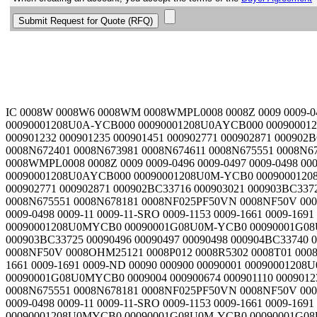
IC 0008W 0008W6 0008WM 0008WMPL0008 0008Z 0009 0009-0496 0009-0497 0009-0498 0009-11 0009-11-SRO 0009-1153 0009-1661 0009-1691 0009-ND 00090 000900 00090001 00090001208U0A-YCB000 00090001208U0AYCB000 00090001208U0M-YCB0 00090001208U0MYCB0 00090001G08U0M-YCB0 00090001G08U0MYCB0 0009004 000900674 000901110 000901232 000901235 000901451 000902771 000902871 000902BC33716 000903021 000903BC33725 00090496 00090497 00090498 000904BC33740 000905461 000905462 0008N671231 0008N672401 0008N673981 0008N674611 0008N675551 0008N678181 0008NF025PF50VN 0008NF50V 0008OHM25121 0008P012 0008R5302 0008T01 0008VIC 0008W 0008W6 0008WM 0008WMPL0008 0008Z 0009 0009-0496 0009-0497 0009-0498 0009-11 0009-11-SRO 0009-1153 0009-1661 0009-1691 0009-ND 00090 000900 00090001 00090001208U0A-YCB000 00090001208U0AYCB000 00090001208U0M-YCB0 00090001208U0MYCB0 00090001G08U0M-YCB0 00090001G08U0MYCB0 0009004 000900674 000901110 000901232 000901235 000901451 000902771 000902871 000902BC33716 000903021 000903BC33725 00090496 00090497 00090498 000904BC33740 000905461 000905462 0008N671231 0008N672401 0008N673981 0008N674611 0008N675551 0008N678181 0008NF025PF50VN 0008NF50V 0008OHM25121 0008P012 0008R5302 0008T01 0008VIC 0008W 0008W6 0008WM 0008WMPL0008 0008Z 0009 0009-0496 0009-0497 0009-0498 0009-11 0009-11-SRO 0009-1153 0009-1661 0009-1691 0009-ND 00090 000900 00090001 00090001208U0A-YCB000 00090001208U0AYCB000 00090001208U0M-YCB0 00090001208U0MYCB0 00090001G08U0M-YCB0 00090001G08U0MYCB0 0009004 000900674 000901110 000901232 000901235 000901451 000902771 000902871 000902BC33716 000903021 000903BC33725 00090496 00090497 00090498 000904BC33740 000905461 000905462 0008N671231 0008N672401 0008N673981 0008N674611 0008N675551 0008N678181 0008NF025PF50VN 0008NF50V 0008OHM25121 0008P012 0008R5302 0008T01 0008VIC 0008W 0008W6 0008WM 0008WMPL0008 0008Z 0009 0009-0496 0009-0497 0009-0498 0009-11 0009-11-SRO 0009-1153 0009-1661 0009-1691 0009-ND 00090 000900 00090001 00090001208U0A-YCB000 00090001208U0AYCB000 00090001208U0M-YCB0 00090001208U0MYCB0 00090001G08U0M-YCB0 00090001G08U0MYCB0 0009004 000900674 000901110 000901232 000901235 000901451 000902771 000902871 000902BC33716 0008N671231 0008N672401 0008N673981 0008N674611 0008N675551 0008N678181 0008NF025PF50VN 0008NF50V 0008OHM25121 0008P012 0008R5302 0008T01 0008VIC 0008W 0008W6 0008WM 0008WMPL0008 0008Z 0009 0009-0496 0009-0497 0009-0498 0009-11 0009-11-SRO 0009-1153 0009-1661 0009-1691 0009-ND 00090 000900 00090001 00090001208U0A-YCB000 00090001208U0AYCB000 00090001208U0M-YCB0 00090001208U0MYCB0 00090001G08U0M-YCB0 00090001G08U0MYCB0 0009004 000900674 000901110 000901232 000901235 000901451 000902771 000902871 000902BC33716 000903021 000903BC33725 00090496 00090497 00090498 000904BC33740 000905461 000905462 000905471 000905481 000905BC33816 000906831 000906832 000906841 0008N671231 0008N672401 0008N673981 0008N674611 0008N675551 0008N678181 0008NF025PF50VN 0008NF50V 0008OHM25121 0008P012 0008R5302 0008T01 0008VIC 0008W 0008W6 0008WM 0008WMPL0008 0008Z 0009 0009-0496 0009-0497 0009-0498 0009-11 0009-11-SRO 0009-1153 0009-1661 0009-1691 0009-ND 00090 000900 00090001 00090001208U0A-YCB000 00090001208U0AYCB000 00090001208U0M-YCB0 00090001208U0MYCB0 00090001G08U0M-YCB0 00090001G08U0MYCB0 0009004 000900674 000901110 000901232 000901235 000901451 000902771 000902871 000902BC33716 000903021 000903BC33725 00090496 00090497 00090498 000904BC33740 000905461 000905462 0008N671231 0008N672401 0008N673981 0008N674611 0008N675551 0008N678181 0008NF025PF50VN 0008NF50V 0008OHM25121 0008P012 0008R5302 0008T01 0008VIC 0008W 0008W6 0008WM 0008WMPL0008 0008Z 0009 0009-0496 0009-0497 0009-0498 0009-11 00