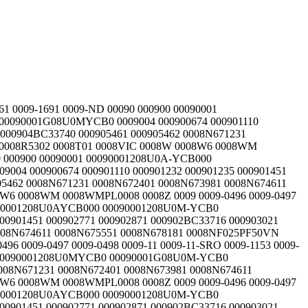
B0 0009004 000900674 000901110 000901232 000901235 000901451 000902771 0008N671231 0008N672401 0008N673981 0008N674611 0008N675551 0008N678181 0008NF025PF50VN 0008NF50V 0008OHM25121 0008P012 0008R5302 0008T01 0008VIC 0008W 0008W6 0008WM 0008WMPL0008 0008Z 0009 0009-0496 0009-0497 0009-0498 0009-11 0009-11-SRO 0009-1153 0009-1661 0009-1691 0009-ND 00090 000900 00090001 00090001208U0A-YCB000 00090001208U0AYCB000 00090001208U0M-YCB0 00090001208U0MYCB0 00090001G08U0M-YCB0 00090001G08U0MYCB0 0009004 000900674 000901110 000901232 000901235 000901451 000902771 0008N671231 0008N672401 0008N673981 0008N674611 0008N675551 0008N678181 0008NF025PF50VN 0008NF50V 0008OHM25121 0008P012 0008R5302 0008T01 0008VIC 0008W 0008W6 0008WM 0008WMPL0008 0008Z 0009 0009-0496 0009-0497 0009-0498 0009-11 0009-11-SRO 0009-1153 0009-1661 0009-1691 0009-ND 00090 000900 00090001 00090001208U0A-YCB000 00090001208U0AYCB000 00090001208U0M-YCB0 00090001208U0MYCB0 00090001G08U0M-YCB0 00090001G08U0MYCB0 0009004 000900674 000901110 000901232 000901235 000901451 000902771 000902871 000902BC33716 0008N671231 0008N672401 0008N673981 0008N674611 0008N675551 0008N678181 0008NF025PF50VN 0008NF50V 0008OHM25121 0008P012 0008R5302 0008T01 0008VIC 0008W 0008W6 0008WM 0008WMPL0008 0008Z 0009 0009-0496 0009-0497 0009-0498 0009-11 0009-11-SRO 0009-1153 0009-1661 0009-1691 0009-ND 00090 000900 00090001 00090001208U0A-YCB000 00090001208U0AYCB000 00090001208U0M-YCB0 00090001208U0MYCB0 00090001G08U0M-YCB0 00090001G08U0MYCB0 0009004 000900674 000901110 000901232 000901235 000901451 000902771 000902871 000902BC33716 000903021 000903BC33725 0008N671231 0008N672401 0008N673981 0008N674611 0008N675551 0008N678181 0008NF025PF50VN 0008NF50V 0008OHM25121 0008P012 0008R5302 0008T01 0008VIC 0008W 0008W6 0008WM 0008WMPL0008 0008Z 0009 0009-0496 0009-0497 0009-0498 0009-11 0009-11-SRO 0009-1153 0009-1661 0009-1691 0009-ND 00090 000900 00090001 00090001208U0A-YCB000 00090001208U0AYCB000 00090001208U0M-YCB0 00090001208U0MYCB0 00090001G08U0M-YCB0 00090001G08U0MYCB0 0009004 000900674 000901110 000901232 000901235 000901451 000902771 000902871 000902BC33716 000903021 000903BC33725 00090496 00090497 00090498 000904BC33740 000905461 0008N671231 0008N672401 0008N673981 0008N674611 0008N675551 0008N678181 0008NF025PF50VN 0008NF50V 0008OHM25121 0008P012 0008R5302 0008T01 0008VIC 0008W 0008W6 0008WM 0008WMPL0008 0008Z 0009 0009-0496 0009-0497 0009-0498 0009-11 0009-11-SRO 0009-1153 0009-1661 0009-1691 0009-ND 00090 000900 00090001 00090001208U0A-YCB000 00090001208U0AYCB000 00090001208U0M-YCB0 00090001208U0MYCB0 00090001G08U0M-YCB0 00090001G08U0MYCB0 000900